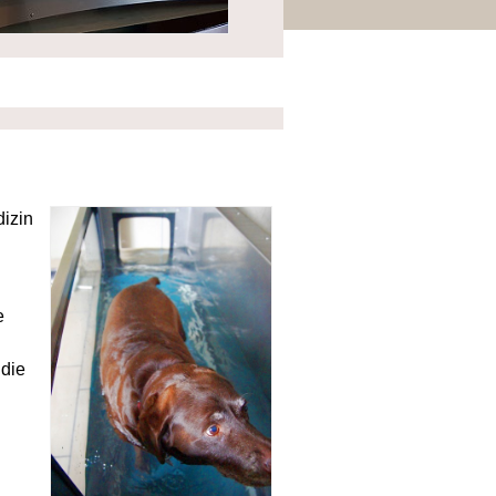
dizin
e
 die